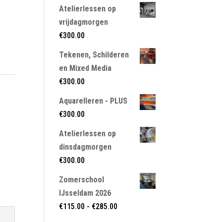
Atelierlessen op
vrijdagmorgen
€
300.00
Tekenen, Schilderen
en Mixed Media
€
300.00
Aquarelleren - PLUS
€
300.00
Atelierlessen op
dinsdagmorgen
€
300.00
Zomerschool
IJsseldam 2026
Prijsklasse:
€
115.00
-
€
285.00
€115.00