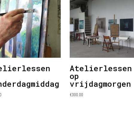
elierlessen
Atelierlessen
op
nderdagmiddag
vrijdagmorgen
0
€
300.00