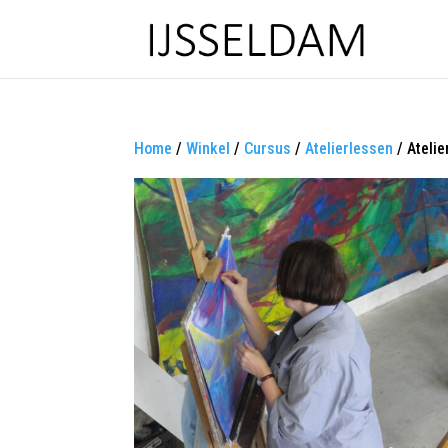
Home
/
Winkel
/
Cursus
/
Atelierlessen
/ Ateli