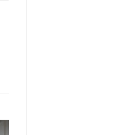
tot
€285.00