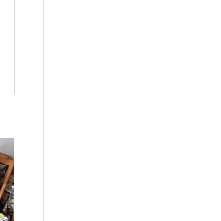
tot
€285.00